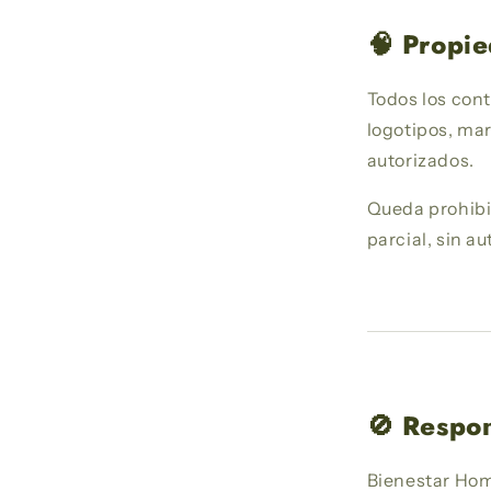
🧠 Propie
Todos los cont
logotipos, mar
autorizados.
Queda prohibid
parcial, sin au
🚫 Respo
Bienestar Hom