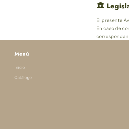
🏛️ Legis
El presente Av
En caso de con
correspondan 
Menú
Inicio
Catálogo