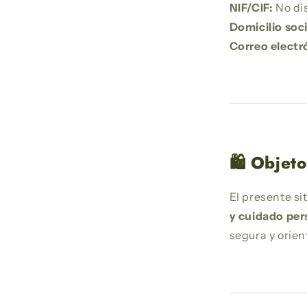
NIF/CIF:
No di
Domicilio soci
Correo electr
🛍️ Objeto
El presente si
y cuidado per
segura y orien