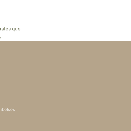
nales que
.
embolsos