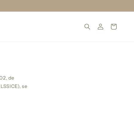
Iniciar
Carrito
sesión
02, de
(LSSICE), se