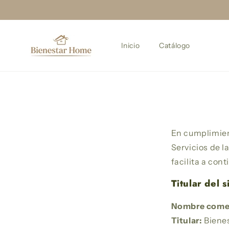
Ir
directamente
al contenido
Inicio
Catálogo
En cumplimien
Servicios de l
facilita a con
Titular del s
Nombre comer
Titular:
Biene