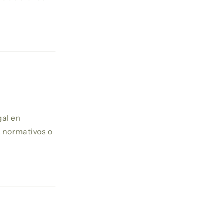
gal en
s normativos o