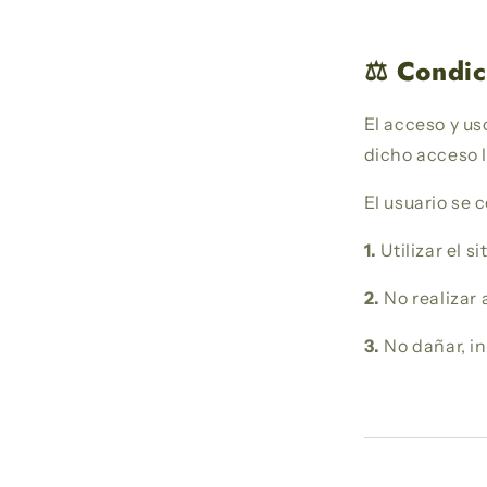
⚖️ Condi
El acceso y us
dicho acceso 
El usuario se
1.
Utilizar el s
2.
No realizar 
3.
No dañar, in